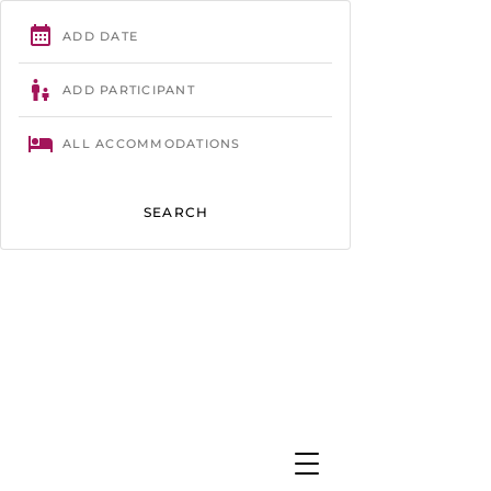
Trégastel
- 02 96 23 86 61 -
contact@camping-tourony.com