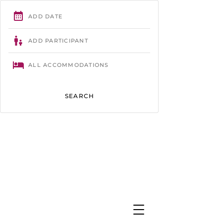
Trégastel
- 02 96 23 86 61 -
contact@camping-tourony.com