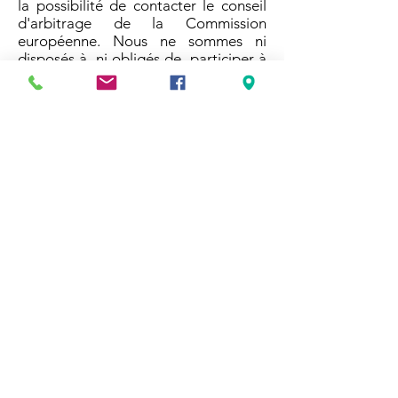
la possibilité de contacter le conseil
d'arbitrage de la Commission
européenne. Nous ne sommes ni
disposés à, ni obligés de, participer à
une procédure de règlement des
litiges devant un conseil d'arbitrage
de la consommation.