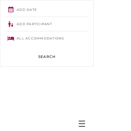
Trégastel
- 02 96 23 86 61 -
contact@camping-tourony.com